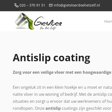
Doorgaan
020 – 370 91 51
info@gietvloerdoehetzelf.nl
naar
inhoud
Ho
Antislip coating
Zorg voor een veilige vloer met een hoogwaardig
Een ongeluk zit in een klein hoekje en u moet er natu
natte vloer in uw woning of bedrijf. Met de antislip 
situaties en zorgt u ervoor dat uw werknemers of h
rondlopen. Onze
antislip
coatings zijn geschikt voo