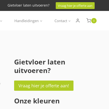
Gietvloer laten uitvoeren?
Vraag hier je offerte aan
Handleidingen
Contact
0
Gietvloer laten
uitvoeren?
f
Vraag hier je offerte aan!
Onze kleuren