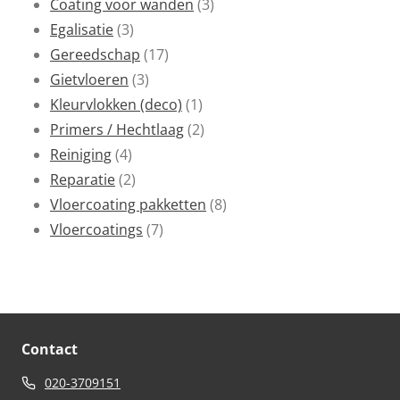
producten
3
Coating voor wanden
3
3
producten
Egalisatie
3
producten
17
Gereedschap
17
3
producten
Gietvloeren
3
producten
1
Kleurvlokken (deco)
1
product
2
Primers / Hechtlaag
2
4
producten
Reiniging
4
producten
2
Reparatie
2
producten
8
Vloercoating pakketten
8
7
producten
Vloercoatings
7
producten
Contact
020-3709151