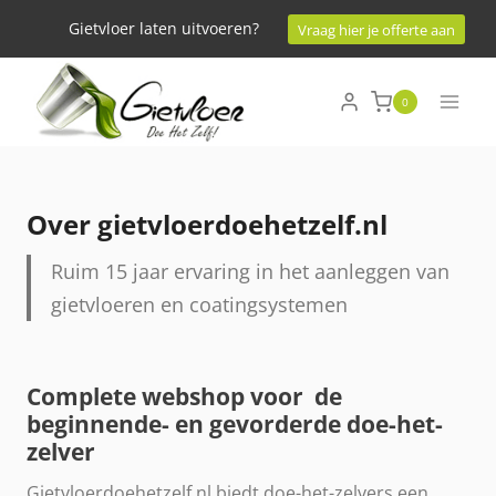
Doorgaan
Gietvloer laten uitvoeren?
Vraag hier je offerte aan
naar
inhoud
0
Over gietvloerdoehetzelf.nl
Ruim 15 jaar ervaring in het aanleggen van
gietvloeren en coatingsystemen
Complete webshop voor de
beginnende- en gevorderde doe-het-
zelver
Gietvloerdoehetzelf.nl biedt doe-het-zelvers een