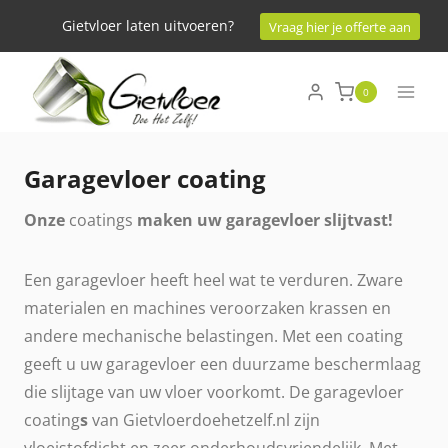
Doorgaan
Gietvloer laten uitvoeren?
Vraag hier je offerte aan
naar
inhoud
0
Garagevloer coating
Onze
coatings
maken uw garagevloer slijtvast!
Een garagevloer heeft heel wat te verduren. Zware
materialen en machines veroorzaken krassen en
andere mechanische belastingen. Met een coating
geeft u uw garagevloer een duurzame beschermlaag
die slijtage van uw vloer voorkomt. De garagevloer
coating
s
van Gietvloerdoehetzelf.nl zijn