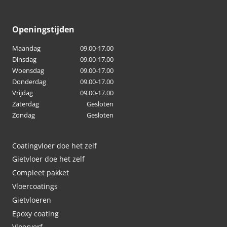
kan
gekozen
Openingstijden
worden
Maandag
09.00-17.00
op
Dinsdag
09.00-17.00
de
Woensdag
09.00-17.00
productpagina
Donderdag
09.00-17.00
Vrijdag
09.00-17.00
Zaterdag
Gesloten
Zondag
Gesloten
Coatingvloer doe het zelf
Gietvloer doe het zelf
Compleet pakket
Vloercoatings
Gietvloeren
Epoxy coating
Vloerverf