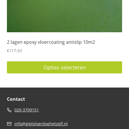
2 lagen epoxy vloercoating antislip 10m2
€
117,50
Opties selecteren
Dit
product
heeft
Contact
meerdere
variaties.
020-3709151
Deze
info@gietvloerdoehetzelf.nl
optie