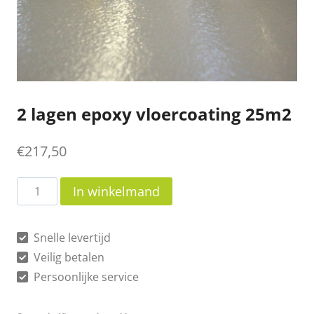
2 lagen epoxy vloercoating 25m2
€
217,50
2
In winkelmand
lagen
epoxy
Snelle levertijd
vloercoating
Veilig betalen
25m2
Persoonlijke service
aantal