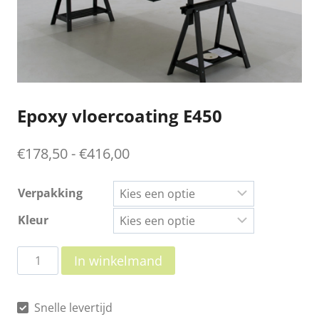
Epoxy vloercoating E450
Prijsklasse:
€
178,50
-
€
416,00
€178,50
Verpakking
tot
Kleur
€416,00
Epoxy
In winkelmand
vloercoating
E450
Snelle levertijd
aantal