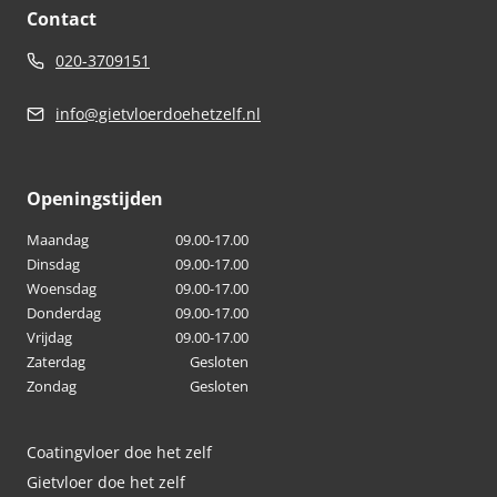
Contact
meerdere
variaties.
020-3709151
Deze
info@gietvloerdoehetzelf.nl
optie
kan
gekozen
Openingstijden
worden
Maandag
09.00-17.00
op
Dinsdag
09.00-17.00
de
Woensdag
09.00-17.00
productpagina
Donderdag
09.00-17.00
Vrijdag
09.00-17.00
Zaterdag
Gesloten
Zondag
Gesloten
Coatingvloer doe het zelf
Gietvloer doe het zelf