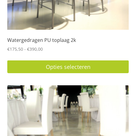
Watergedragen PU toplaag 2k
Prijsklasse:
€
175,50
-
€
390,00
€175,50
tot
Opties selecteren
€390,00
Dit
product
heeft
meerdere
variaties.
Deze
optie