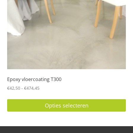
kan
gekozen
worden
op
de
productpagina
Epoxy vloercoating T300
Prijsklasse:
€
42,50
-
€
474,45
€42,50
tot
Opties selecteren
€474,45
Dit
product
heeft