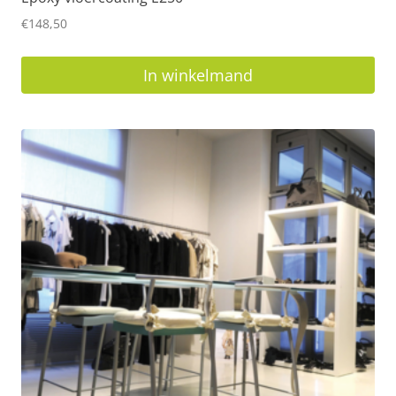
€
148,50
In winkelmand