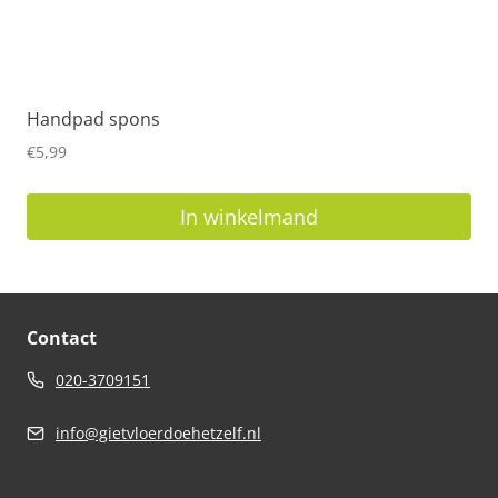
Handpad spons
€
5,99
In winkelmand
Contact
020-3709151
info@gietvloerdoehetzelf.nl