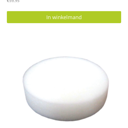
€
59,95
In winkelmand