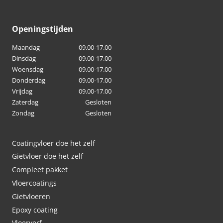
kan
gekozen
Openingstijden
worden
Maandag
09.00-17.00
op
Dinsdag
09.00-17.00
de
Woensdag
09.00-17.00
productpagina
Donderdag
09.00-17.00
Vrijdag
09.00-17.00
Zaterdag
Gesloten
Zondag
Gesloten
Coatingvloer doe het zelf
Gietvloer doe het zelf
Compleet pakket
Vloercoatings
Gietvloeren
Epoxy coating
Vloerverf