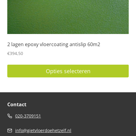
productpagina
2 lagen epoxy vloercoating antislip 60m2
€
394,50
Opties selecteren
Dit
product
heeft
Contact
meerdere
variaties.
020-3709151
Deze
info@gietvloerdoehetzelf.nl
optie