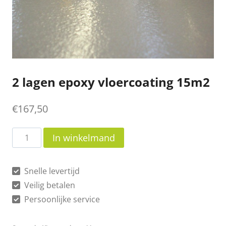
2 lagen epoxy vloercoating 15m2
€
167,50
2
In winkelmand
lagen
epoxy
Snelle levertijd
vloercoating
Veilig betalen
15m2
Persoonlijke service
aantal