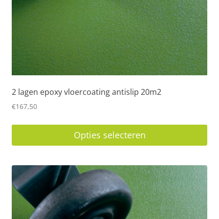
2 lagen epoxy vloercoating antislip 20m2
€
167,50
Opties selecteren
Dit
product
heeft
meerdere
variaties.