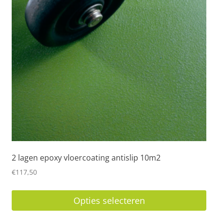
Deze
optie
kan
gekozen
worden
op
de
productpagina
2 lagen epoxy vloercoating antislip 10m2
€
117,50
Opties selecteren
Dit